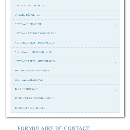
GESTION DE CATALYSEUR
L’HYDRO-DÉMOLITION
NETTOYAGE CHIMIQUE
NETTOYAGE ET DÉCAPAGE DES SOLS
NETTOYAGE TRÈS HAUTE PRESSION
NETTOYAGE HYDRO-CINETIQUE
NETTOYEUR TRÈS HAUTE PRESSION
SÉCURITÉ ET ENVIRONNEMENT
SOUFFLAGE, DÉLESTAGE
TANK DE STOCKAGE
TECHNIQUE DE DÉCOUPE À FROID
TERRASSES VÉGÉTALISÉES
FORMULAIRE DE CONTACT